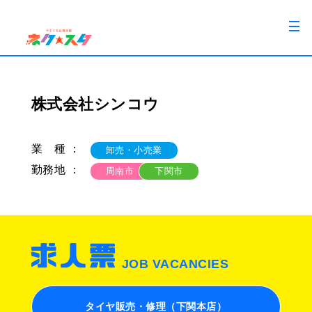
株式会社シンコウ
業 種 ：
卸売・小売業
勤務地 ：
周南市
下関市
JOB VACANCIES
タイヤ販売・修理（下関本店）