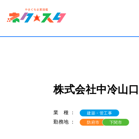
一覧
就活
就活
自分
株式会社中冷山口
お仕
求人
業 種 ：
建築・管工事
勤務地 ：
防府市
下関市