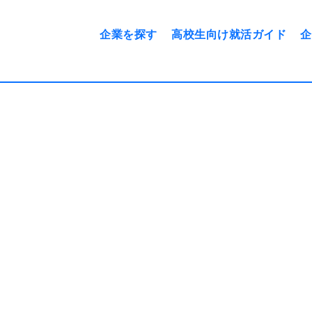
企業を探す
高校生向け就活ガイド
企
から探す
スケジュール
勤務エリアで探す
志望動機の例文
に取り組む前に
面接について
を知ろう
面接で気をつけたいこと
事図鑑
身だしなみについて
票の見方
内定後、入社までにするこ