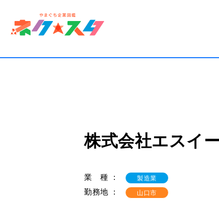
一覧
就活
就活
自分
株式会社エスイ
お仕
求人
業 種 ：
製造業
勤務地 ：
山口市