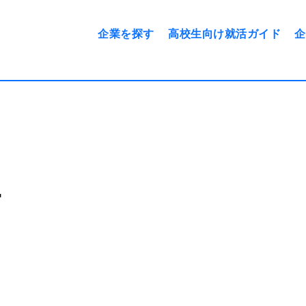
企業を探す
高校生向け就活ガイド
企
から探す
スケジュール
勤務エリアで探す
志望動機の例文
に取り組む前に
面接について
を知ろう
面接で気をつけたいこと
ー
事図鑑
身だしなみについて
票の見方
内定後、入社までにするこ