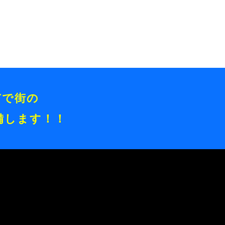
市で街の
備します！！