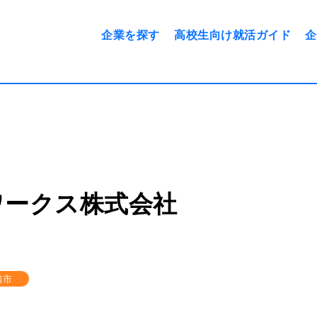
企業を探す
高校生向け就活ガイド
企
から探す
スケジュール
勤務エリアで探す
志望動機の例文
に取り組む前に
面接について
を知ろう
面接で気をつけたいこと
ワークス株式会社
事図鑑
身だしなみについて
票の見方
内定後、入社までにするこ
口市