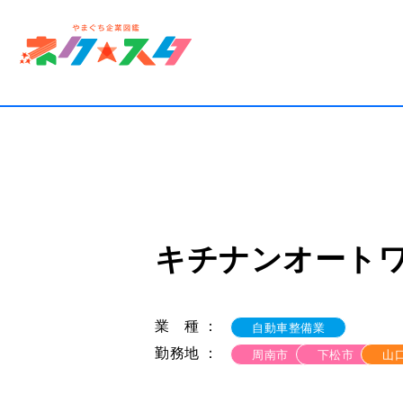
一覧
就活
就活
自分
キチナンオート
お仕
求人
業 種 ：
自動車整備業
勤務地 ：
周南市
下松市
山